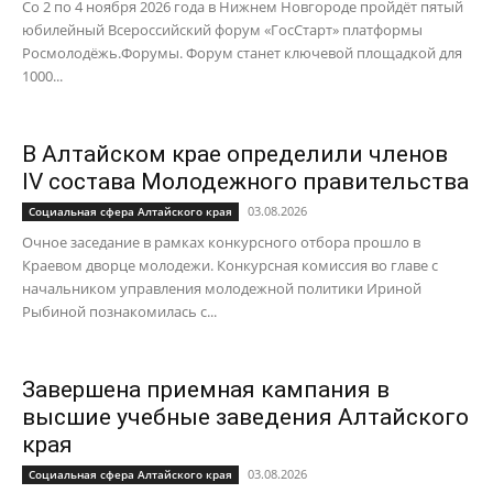
Со 2 по 4 ноября 2026 года в Нижнем Новгороде пройдёт пятый
юбилейный Всероссийский форум «ГосСтарт» платформы
Росмолодёжь.Форумы. Форум станет ключевой площадкой для
1000...
В Алтайском крае определили членов
IV состава Молодежного правительства
03.08.2026
Социальная сфера Алтайского края
Очное заседание в рамках конкурсного отбора прошло в
Краевом дворце молодежи. Конкурсная комиссия во главе с
начальником управления молодежной политики Ириной
Рыбиной познакомилась с...
Завершена приемная кампания в
высшие учебные заведения Алтайского
края
03.08.2026
Социальная сфера Алтайского края