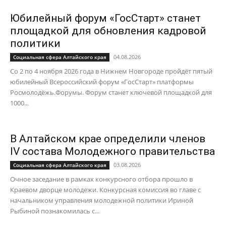
Юбилейный форум «ГосСтарт» станет
площадкой для обновления кадровой
политики
04.08.2026
Социальная сфера Алтайского края
Со 2 по 4 ноября 2026 года в Нижнем Новгороде пройдёт пятый
юбилейный Всероссийский форум «ГосСтарт» платформы
Росмолодёжь.Форумы. Форум станет ключевой площадкой для
1000...
В Алтайском крае определили членов
IV состава Молодежного правительства
03.08.2026
Социальная сфера Алтайского края
Очное заседание в рамках конкурсного отбора прошло в
Краевом дворце молодежи. Конкурсная комиссия во главе с
начальником управления молодежной политики Ириной
Рыбиной познакомилась с...