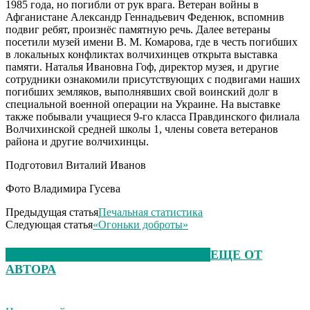
1985 года, но погибли от рук врага. Ветеран войны в
Афганистане Александр Геннадьевич Феденюк, вспомнив
подвиг ребят, произнёс памятную речь. Далее ветераны
посетили музей имени В. М. Комарова, где в честь погибших
в локальных конфликтах волчихинцев открыта выставка
памяти. Наталья Ивановна Гоф, директор музея, и другие
сотрудники ознакомили присутствующих с подвигами наших
погибших земляков, выполнявших свой воинский долг в
специальной военной операции на Украине. На выставке
также побывали учащиеся 9-го класса Правдинского филиала
Волчихинской средней школы 1, члены совета ветеранов
района и другие волчихинцы.
Подготовил Виталий Иванов
Фото Владимира Гусева
Предыдущая статья
Печальная статистика
Следующая статья
«Огоньки доброты»
ЭТО МОЖЕТ БЫТЬ ИНТЕРЕСНО
ЕЩЕ ОТ
АВТОРА